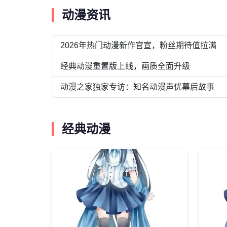
动漫资讯
2026年热门动漫新作官宣，粉丝期待值拉满
经典动漫重置版上线，画质全面升级
动漫之家独家专访：知名动漫声优幕后故事
经典动漫