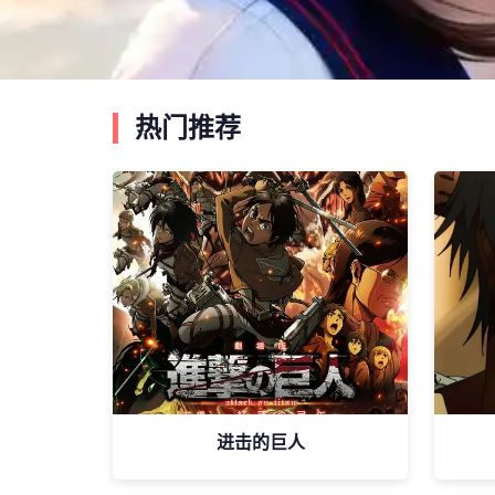
热门推荐
进击的巨人