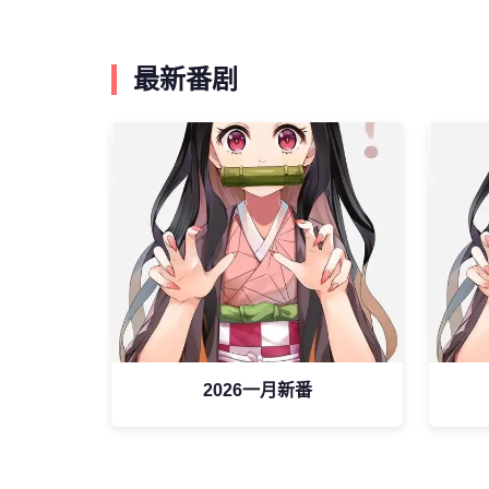
最新番剧
2026一月新番