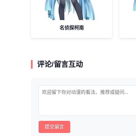
名侦探柯南
评论/留言互动
提交留言