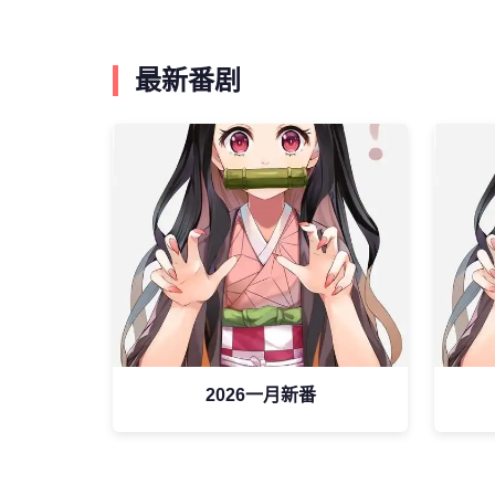
最新番剧
2026一月新番